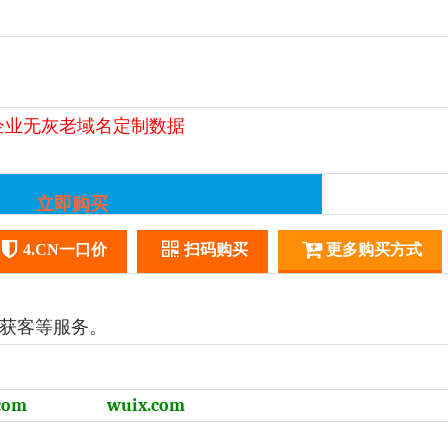
企业无灰
老域名定制
数据
立即购买
4.CN一口价
扫码购买
更多购买方式
流获客等服务。
com
wuix.com