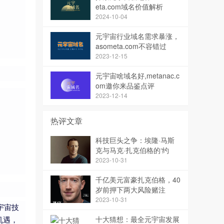
eta.com域名价值解析
2024-10-04
元宇宙行业域名需求暴涨，
asometa.com不容错过
2023-12-15
元宇宙啥域名好,metanac.c
om邀你来品鉴点评
2023-12-14
热评文章
科技巨头之争：埃隆·马斯
克与马克·扎克伯格的‘约
架’事件
2023-10-31
千亿美元富豪扎克伯格，40
岁前押下两大风险赌注
2023-10-31
宇宙技
十大猜想：最全元宇宙发展
机遇，