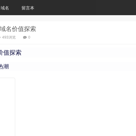
域名
留言本
om域名价值探索
493浏览
0
名价值探索
热潮