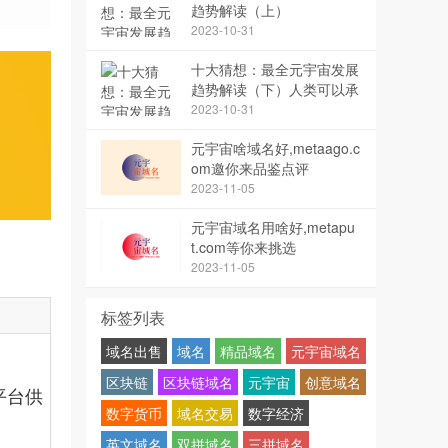
趋势解读（上）
2023-10-31
十大猜想：最全元宇宙发展
趋势解读（下）人类可以承
受“数字永生”吗？
2023-10-31
元宇宙啥域名好,metaago.c
om邀你来品鉴点评
2023-11-05
元宇宙域名用啥好,metapu
t.com等你来挑选
2023-11-05
标签列表
域名出售
域名
精品域名
元宇宙域名
区块链
区块链域名
元宇宙
创意域名
平台供
数字货币
域名交易
数字经济
英文域名
双拼域名
三拼域名