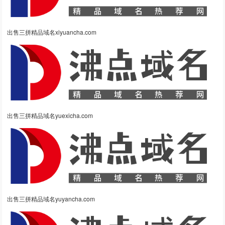
出售三拼精品域名xiyuancha.com
出售三拼精品域名yuexicha.com
出售三拼精品域名yuyancha.com