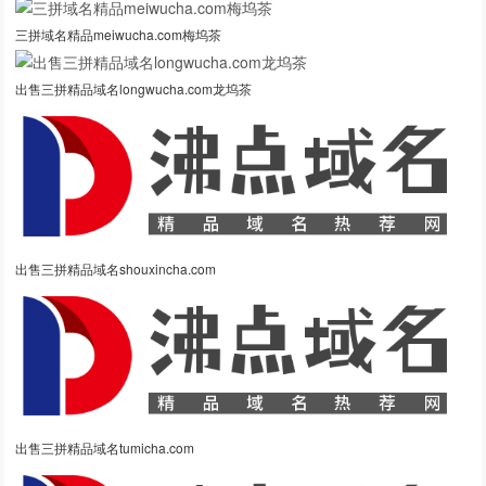
三拼域名精品meiwucha.com梅坞茶
出售三拼精品域名longwucha.com龙坞茶
出售三拼精品域名shouxincha.com
出售三拼精品域名tumicha.com