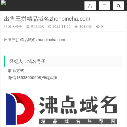
出售三拼精品域名zhenpincha.com
域名号子
三拼域名
2022-11-20
303浏览
0
出售三拼精品域名zhenpincha.com
经纪人：域名号子
联系方式
微信16538900008扫码添加